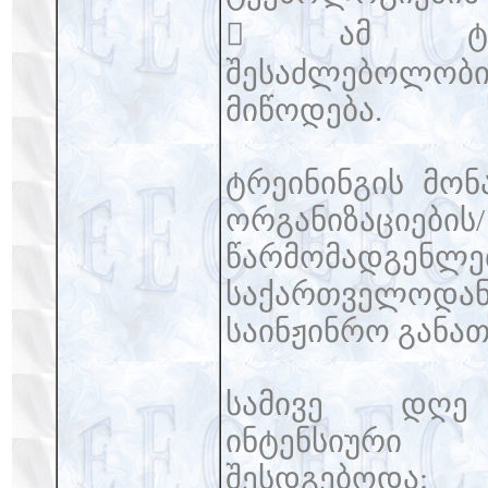
 ამ ტექნო
შესაძლებოლო
მიწოდება.
ტრეინინგის მონ
ორგანიზაციებ
წარმომადგენლ
საქართველოდან
საინჟინრო განა
სამივე დღე
ინტენსიურ
შესდგებოდა: