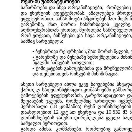
რესწ
-ის უპირატესობები
საწარმოები და სხვა ორგანიზაციები, რომლებიც
და ენერგი
ის
ეფექტურობას
,
ამ
აღლე
ბენ პროდუ
ეფექტურობით, საწარმოები ამცირებენ მათ მიერ 
გარემოზე, მათ შორის ნახშირბადის კვალზე.
აღმოფხვრასთან ერთად
,
მცირდება სამრეწველო 
რომ ვთქვათ, ბიზნესები და სხვა ორგანიზაციე
სამმაგ სარგებელს:
• ბუნებრივი რესურსების, მათ შორის წყლის,
• გარემოზე და ბუნებაზე ზემოქმედების მინი
წყალში ჩაშვების ჩათვლით;
• ქიმიკატების გამოყენებისა და მრეწველობ
და თემებისთვის რისკების მინიმიზაცია.
ასეთი სარგებელი ახლა უკვე ნაჩვენებია სხვა
ქართულ სადემონსტრაციო კომპანიებში განხო
გამოყენების ეფექტურობის, გარემოს
დაცვითი
და
შეფასების ჯგუფმა, რომელშიც ჩართული იყ
ვნე
პერსონალი (18 კომპანია)
რესწ
ღონისძიებების
დაახლოებით 12 გვტ.სთ ენერგია და 10
,
532 მ3 
ღონისძიებების ჯამური ღირებულება ყველა სა
საშუალო პერიოდით.
გარდა ამისა, კომპანიები, რომლებიც
გამოიყ