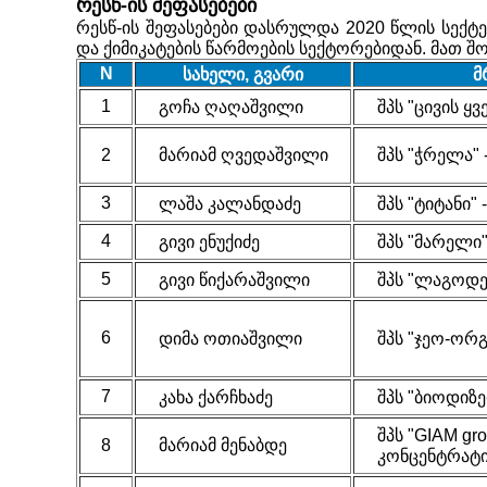
რესწ
-ის
შეფასებები
რესწ-ის
შეფასებები დასრულდა 2020 წლის სექტე
და ქიმიკატების წარმოების სექტორებიდან
.
მათ შო
N
სახელი, გვარი
მ
1
გოჩა ღაღაშვილი
შპს
"
ცივის ყ
2
მარიამ ღვედაშვილი
შპს
"
ჭრელა
" 
3
ლაშა კალანდაძე
შპს
"
ტიტანი
"
4
გივი ენუქიძე
შპს
"
მარელი
5
გივი წიქარაშვილი
შპს
"
ლაგოდეხ
6
დიმა ოთიაშვილი
შპს
"
ჯეო-ორგ
7
კახა ქარჩხაძე
შპს
"
ბიოდიზე
შპს
"GIAM gro
8
მარიამ მენაბდე
კონცენტრატ