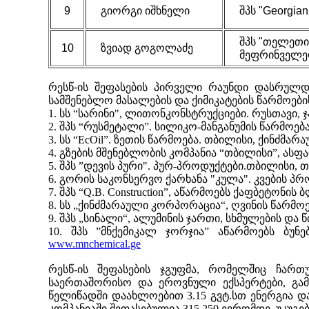
9
გიორგი იშხნელი
შპს
"Georgian
შპს
"
თელეთი
10
ზვიად გოგოლაძე
მეფრინველე
რესწ
-ის შეფასების პირველი რაუნდი დასრულდ
სამშენებლო მასალების და ქიმიკატების წარმოებ
1.
სს
“
სარინი", ლითონკონსტრუქციები
.
რუსთავი
,
ჯ
2.
შპს
“
რუსმეტალი
”.
სილიკო-მანგანუმის წარმოებ
3.
სს
“EcOil”.
ზეთის წარმოება
.
თბილისი, ქინძმარა
4.
გზების მშენებლობის კომპანია
“
თბილისი
”,
ასფა
5.
შპს
”
დევის პური
"
.
პურ-პროდუქტები
.
თბილისი
,
თ
6. გორის საკონსერვო ქარხანა
"
კულა
"
. კვები
ს პრ
7. შპს “Q.B. Construction”, აწარმოებს ქაფბეტონის 
8. სს „ქინძმარაული კორპორაცია“,
ღვინ
ის წარმოებ
9. შპს „სინალი“, ალუმინის ჯართი,
სხმულების
და
წ
10. შპს ”მნქემიკალ ჯორჯია” აწარმოებს ბუნე
www.mnchemical.ge
რესწ
-ის შეფასების ჯგუფმა, რომელშიც ჩართ
საერთაშორისო და ეროვნული ექსპერტები, გა
წელიწადში დაახლოებით 3.15 გვტ
.
სთ ენერგია და
კომპანიაში შეფასებულია 315
,
250 ევრომდე,
უკუგე